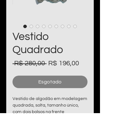
Vestido
Quadrado
Preço
Preço
 R$ 280,00 
R$ 196,00
normal
promocional
Esgotado
Vestido de algodão em modelagem
quadrada, solta, tamanho único,
com dois bolsos na frente