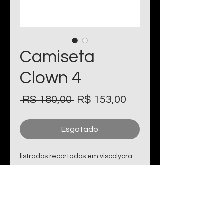
Camiseta
Clown 4
Preço
Preço
 R$ 180,00 
R$ 153,00
normal
promocional
Esgotado
listrados recortados em viscolycra