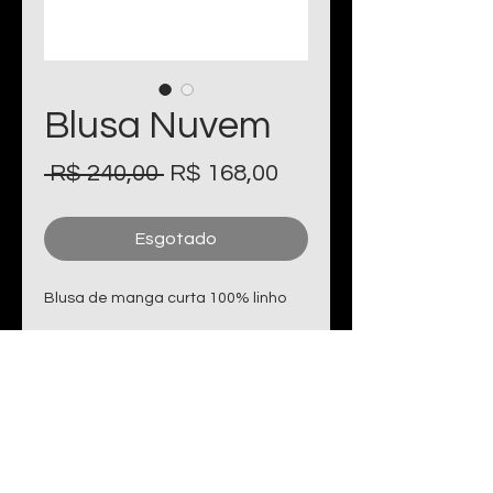
Blusa Nuvem
Preço
Preço
 R$ 240,00 
R$ 168,00
normal
promocional
Esgotado
Blusa de manga curta 100% linho
Miko Roupas e Acessórios
São Paulo | SP | BRASIL