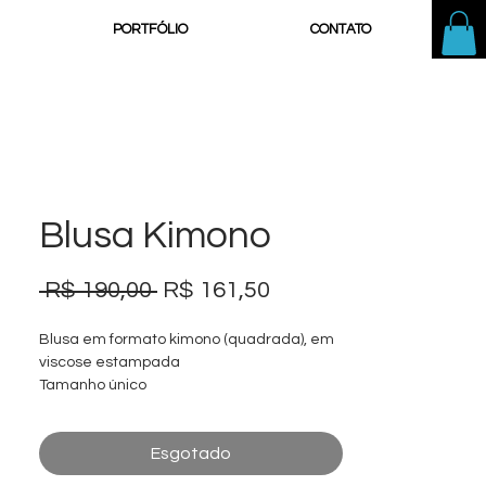
PORTFÓLIO
CONTATO
Blusa Kimono
Preço
Preço
 R$ 190,00 
R$ 161,50
normal
promocional
Blusa em formato kimono (quadrada), em
viscose estampada
Tamanho único
Esgotado