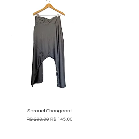
Sarouel Changeant
Preço normal
Preço promocional
R$ 290,00
R$ 145,00