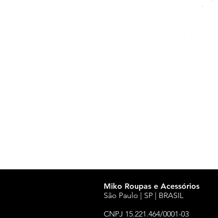
Miko Roupas e Acessórios
São Paulo | SP | BRASIL
CNPJ 15.221.464/0001-03